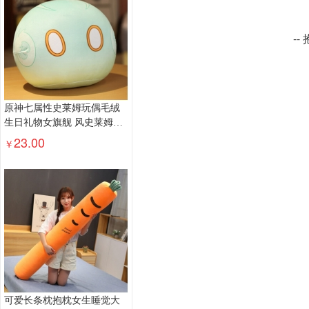
-
原神七属性史莱姆玩偶毛绒
生日礼物女旗舰 风史莱姆
30cm【抱枕款】
23.00
￥
可爱长条枕抱枕女生睡觉大