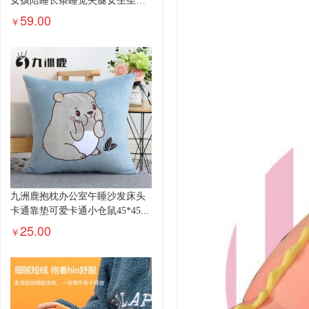
女孩陪睡长条睡觉夹腿女生圣诞
礼物...
59.00
￥
九洲鹿抱枕办公室午睡沙发床头
卡通靠垫可爱卡通小仓鼠45*45...
25.00
￥