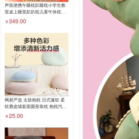
声筑便携午睡枕趴睡枕小学生教
室桌上睡觉趴趴枕儿童午休枕头
趴睡...
349.00
￥
网易严选 太鼓抱枕 日式蓬软 柔
软麂皮绒套面圆形靠枕 抱枕汽...
25.00
￥