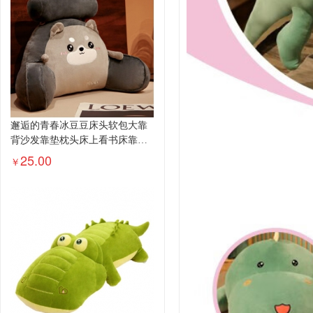
邂逅的青春冰豆豆床头软包大靠
背沙发靠垫枕头床上看书床靠护
腰垫...
25.00
￥