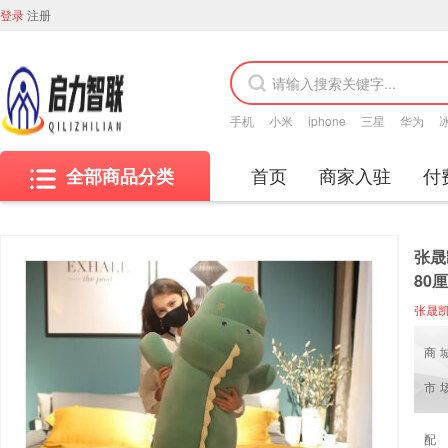
登录
注册
手机
小米
iphone
三星
华为
首页
商家入驻
付
全部商品分类
张晟
80
张晟
商
市
配