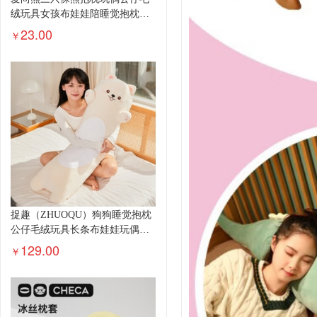
绒玩具女孩布娃娃陪睡觉抱枕长
条咱...
23.00
￥
捉趣（ZHUOQU）狗狗睡觉抱枕
公仔毛绒玩具长条布娃娃玩偶
陪...
129.00
￥