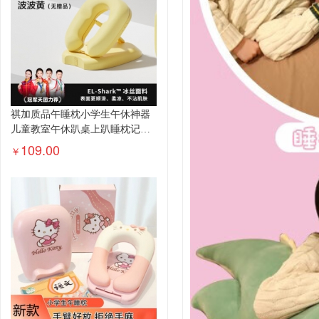
祺加质品午睡枕小学生午休神器
儿童教室午休趴桌上趴睡枕记忆
棉可...
109.00
￥