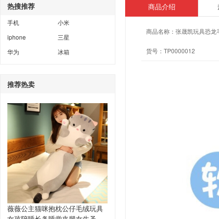
热搜推荐
商品介绍
手机
小米
商品名称：
张晟凯玩具恐龙
iphone
三星
货号：
TP0000012
华为
冰箱
推荐热卖
薇薇公主猫咪抱枕公仔毛绒玩具