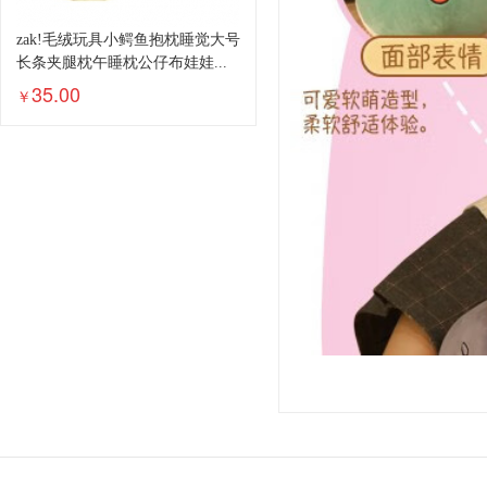
zak!毛绒玩具小鳄鱼抱枕睡觉大号
长条夹腿枕午睡枕公仔布娃娃...
35.00
￥