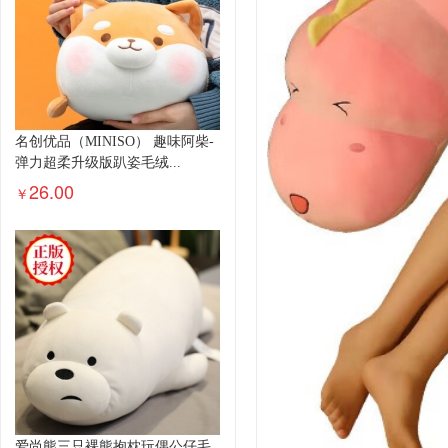
名创优品（MINISO） 趣味阿柴-
弹力超柔升级版趴姿毛绒...
26.00
￥
爱尚熊三只裸熊抱枕玩偶公仔毛