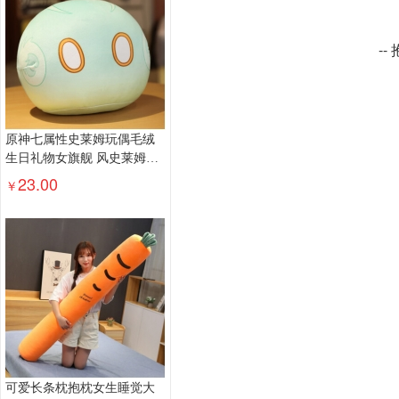
-
原神七属性史莱姆玩偶毛绒
生日礼物女旗舰 风史莱姆
30cm【抱枕款】
23.00
￥
可爱长条枕抱枕女生睡觉大