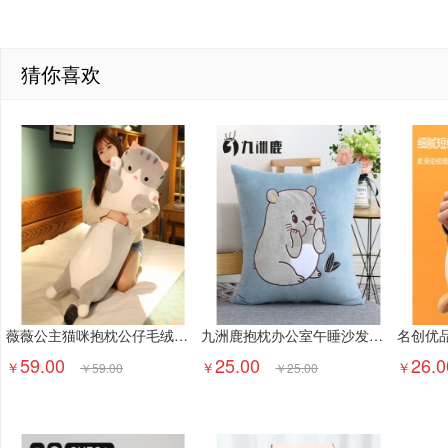
猜你喜欢
薇薇公主猫咪抱枕公仔毛绒玩具女孩陪睡长条睡觉夹腿女生圣诞礼物灰色70cm
九洲鹿抱枕办公室午睡沙发床头卡通靠垫可爱卡通小仓鼠45*45cm
59.00
25.00
26.0
￥
￥
￥
￥
59.00
￥
25.00