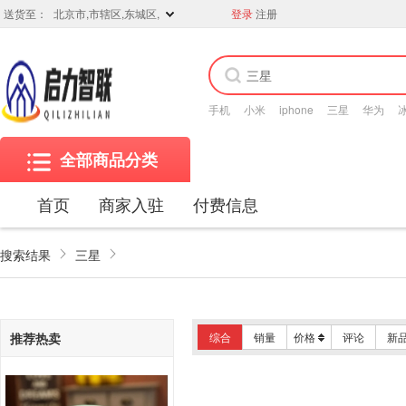
送货至：
北京市,市辖区,东城区,
登录
注册
手机
小米
iphone
三星
华为
全部商品分类
首页
商家入驻
付费信息
搜索结果
三星
推荐热卖
综合
销量
价格
评论
新