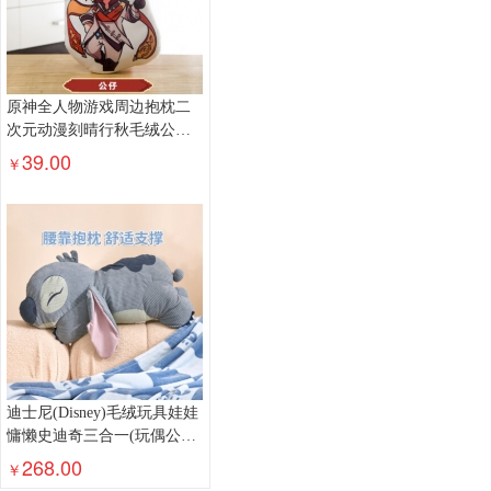
原神全人物游戏周边抱枕二
次元动漫刻晴行秋毛绒公
45cm 公子 高约45厘米
39.00
￥
迪士尼(Disney)毛绒玩具娃娃
慵懒史迪奇三合一(玩偶公仔
+抱枕+宝宝睡毯)DY-2702生
268.00
￥
日礼物礼品送女友